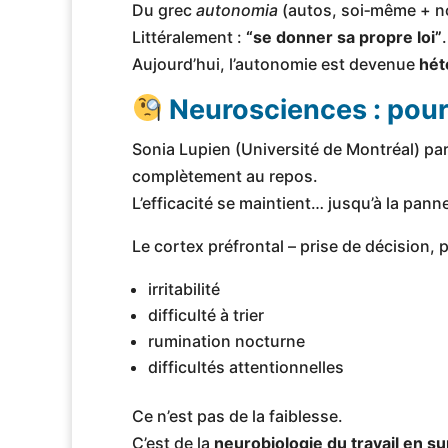
Du grec
autonomia
(autos, soi‑même + no
Littéralement :
“se donner sa propre loi”
.
Aujourd’hui, l’autonomie est devenue
hé
Neurosciences : pourq
Sonia Lupien (Université de Montréal) pa
complètement au repos.
L’efficacité se maintient… jusqu’à la pann
Le cortex préfrontal – prise de décision, p
irritabilité
difficulté à trier
rumination nocturne
difficultés attentionnelles
Ce n’est pas de la faiblesse.
C’est de la
neurobiologie du travail en s