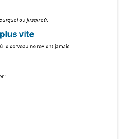
ourquoi
ou
jusqu’où
.
plus vite
ù le cerveau ne revient jamais
r :