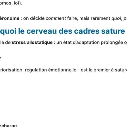
mos, loi).
téronome
: on décide
comment
faire, mais rarement
quoi
,
p
uoi le cerveau des cadres sature 
rle de
stress allostatique
: un état d’adaptation prolongée o
e.
riorisation, régulation émotionnelle – est le premier à sature
urcharge
.